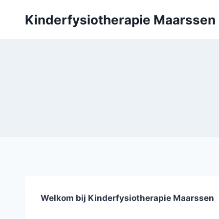
Doorgaan
Kinderfysiotherapie Maarssen
naar
inhoud
Welkom bij Kinderfysiotherapie Maarssen